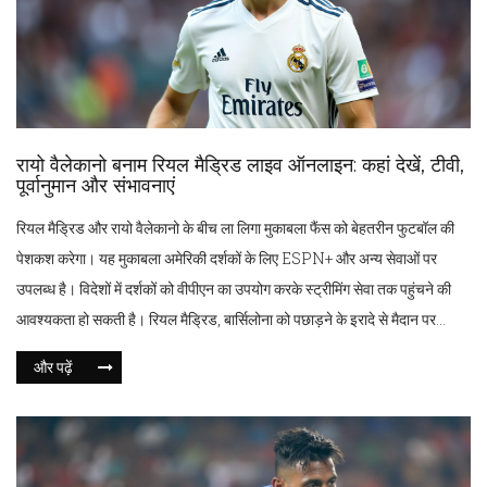
रायो वैलेकानो बनाम रियल मैड्रिड लाइव ऑनलाइन: कहां देखें, टीवी,
पूर्वानुमान और संभावनाएं
रियल मैड्रिड और रायो वैलेकानो के बीच ला लिगा मुकाबला फैंस को बेहतरीन फुटबॉल की
पेशकश करेगा। यह मुकाबला अमेरिकी दर्शकों के लिए ESPN+ और अन्य सेवाओं पर
उपलब्ध है। विदेशों में दर्शकों को वीपीएन का उपयोग करके स्ट्रीमिंग सेवा तक पहुंचने की
आवश्यकता हो सकती है। रियल मैड्रिड, बार्सिलोना को पछाड़ने के इरादे से मैदान पर
उतरेगा, जबकि रायो वैलेकानो ने हाल के सकारात्मक परिणामों को ध्यान में रखते हुए प्रदर्शन
और पढ़ें
में स्थिरता बरकरार रखने की कोशिश करेगी।