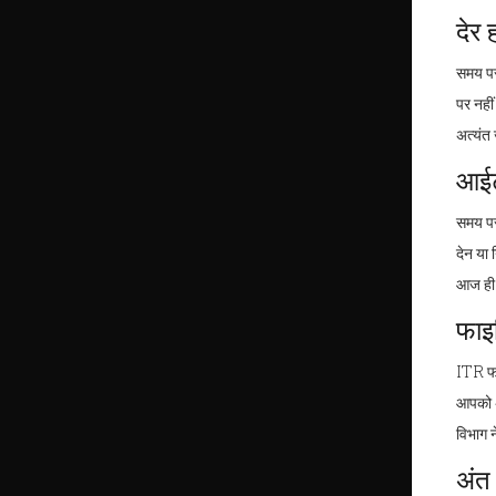
देर 
समय पर
पर नहीं
अत्यंत
आईट
समय पर 
देन या
आज ही 
फाइल
ITR फा
आपको अ
विभाग न
अंत म