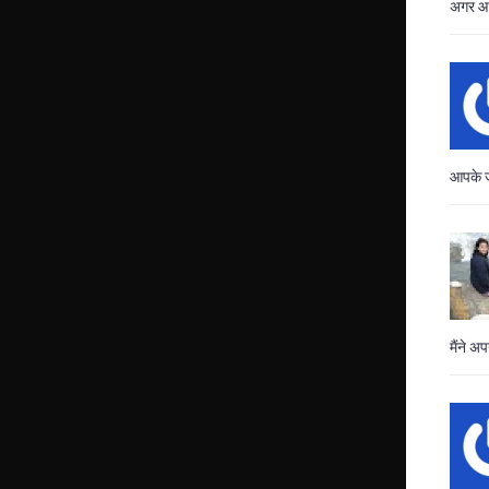
अगर आप
आपके ज
मैंने अ