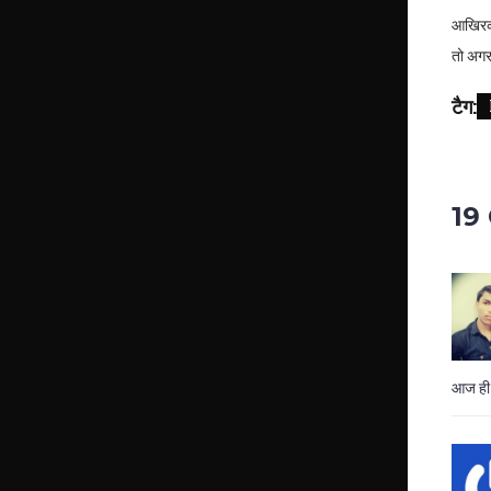
आखिरका
तो अगर
टैग:
19
आज ही 