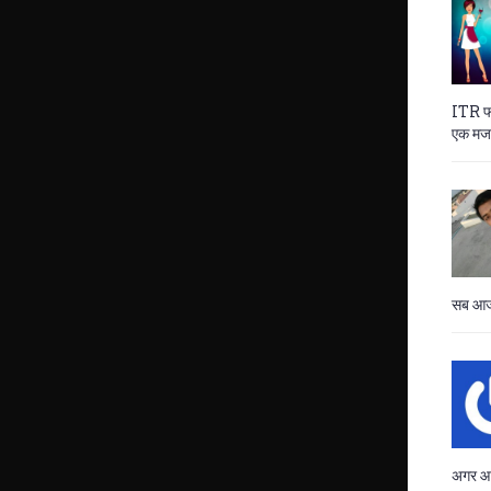
ITR फा
एक मजब
सब आज 
अगर आप