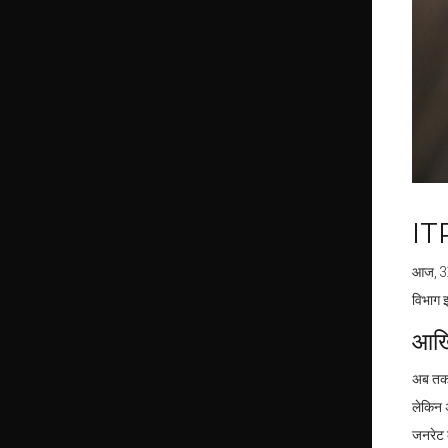
ITR
आज, 31
विभाग 
आखि
अब तक 
लेकिन अ
जनरेट क