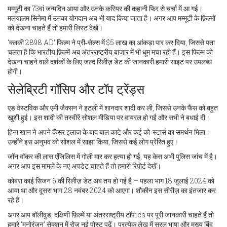
मम्मूटी का 73वां जन्मदिन आया और उनके करियर की कहानी फिर से चर्चा में आ गई।
मलयालम सिनेमा में उनका योगदान अब भी याद किया जाता है। अगर आप मम्मूटी के फ़िल्मों
को देखना चाहते हैं तो हमारी लिस्ट देखें।
‘क्लकी 2898 AD’ फिल्म ने प्री‑सेल्स में $5 लाख का आंकड़ा पार कर दिया, जिससे पता
चलता है कि भारतीय फ़िल्में अब अंतरराष्ट्रीय बाजार में भी धूम मचा रही हैं। इस फिल्म को
देखना चाहने वाले दर्शकों के लिए जल्द रिलीज़ डेट की जानकारी हमारी साइट पर उपलब्ध
होगी।
सेलेब्रिटी गॉसिप और टॉप ट्रेंड्स
एड वेस्टविक और एमी जैक्सन ने इटली में शानदार शादी कर ली, जिससे उनके फैंस को बहुत
खुशी हुई। इस शादी की तस्वीरें सोशल मीडिया पर वायरल हो गईं और सभी ने बधाई दी।
हिना खान ने अपने कैंसर इलाज के बाद बाल काटे और कई को‑स्टार्स का समर्थन मिला।
उन्होंने इस अनुभव को सोशल में साझा किया, जिससे कई लोग प्रेरित हुए।
जॉन वॉकर की लास एंजिलिस में गोली मार कर हत्या हो गई, यह केस अभी पुलिस जांच में है।
अगर आप इस मामले के नए अपडेट चाहते हैं तो हमारी रिपोर्ट देखें।
कोबरा काई सिजन 6 की रिलीज़ डेट अब तय हो गई है – पहला भाग 18 जुलाई 2024 को
आया था और दूसरा भाग 28 नवंबर 2024 को आएगा। शौकीन इस सीरीज़ का इंतजार कर
रहे हैं।
अगर आप बॉलीवुड, दक्षिणी फ़िल्में या अंतरराष्ट्रीय टॉपics पर पूरी जानकारी चाहते हैं तो
हमारे ‘मनोरंजन’ सेक्शन में रोज़ नई पोस्ट पढ़ें। प्रत्येक लेख में सरल भाषा और मुख्य बिंदु