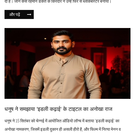
दी है। जानें कैसे रहमान डकैत के किरदार ने उन्हें फिर से ब्लॉकबस्टर बनाया।
और पढ़ें
धनुष ने समझाया 'इडली कढ़ाई' के टाइटल का अनोखा राज
धनुष ने 15 सितंबर को चेन्नई में आयोजित ऑडियो लॉन्च में बताया 'इडली कढ़ाई' का
अनोखा नामकरण, जिसमें इडली दुकान ही असली हीरो है, और फिल्म में नित्या मेनन व