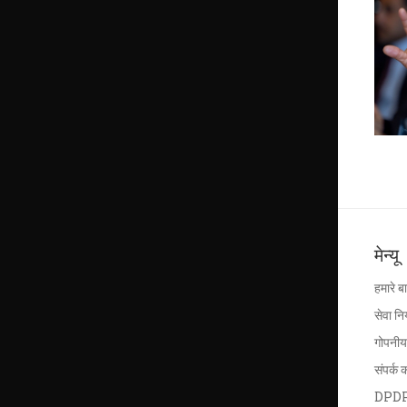
मेन्यू
हमारे बार
सेवा न
गोपनीय
संपर्क क
DPD