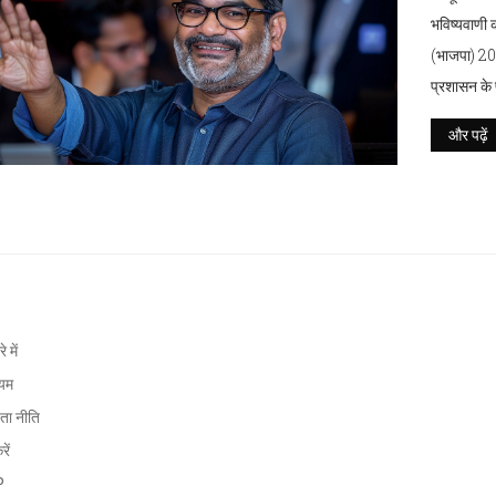
भविष्यवाणी की
(भाजपा) 2024
प्रशासन के 
इच्छा नहीं ह
और पढ़ें
े में
ियम
ता नीति
रें
P