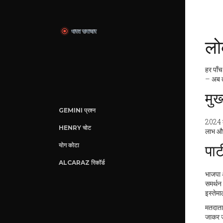
लो
हर पाँच
– अब तक
मुख
GEMINI प्रश्न
2024 के
HENRY चोट
लाभ और ज
योग कोटा
पार
ALCARAZ रिकॉर्ड
भाजपा अ
समर्थन 
इस्तेमा
मतदाता
जाकर ज