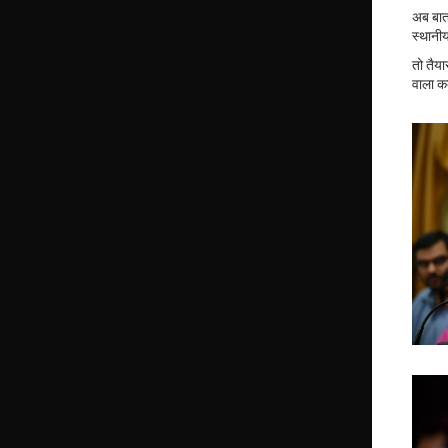
अब बात 
स्थानीय
तो तैया
वाला कद