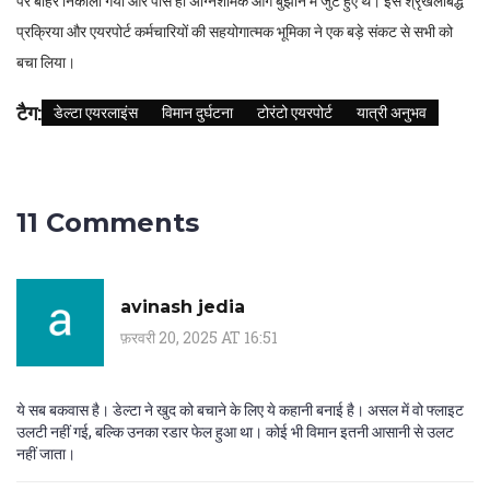
पर बाहर निकाला गया और पास ही अग्निशामक आग बुझाने में जुटे हुए थे। इस श्रृंखलाबद्ध
प्रक्रिया और एयरपोर्ट कर्मचारियों की सहयोगात्मक भूमिका ने एक बड़े संकट से सभी को
बचा लिया।
टैग:
डेल्टा एयरलाइंस
विमान दुर्घटना
टोरंटो एयरपोर्ट
यात्री अनुभव
11 Comments
avinash jedia
फ़रवरी 20, 2025 AT 16:51
ये सब बकवास है। डेल्टा ने खुद को बचाने के लिए ये कहानी बनाई है। असल में वो फ्लाइट
उलटी नहीं गई, बल्कि उनका रडार फेल हुआ था। कोई भी विमान इतनी आसानी से उलट
नहीं जाता।