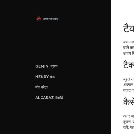
टै
क्या आप
वाले क
उपाय मि
टैक
GEMINI प्रश्न
HENRY चोट
बहुत स
अक्सर ल
योग कोटा
बजट पर
ALCARAZ रिकॉर्ड
कैस
अगर आप
दूसरा, 
करें; य