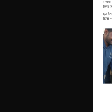
सरकार 
किया जा
इस टैग 
टिप्स –