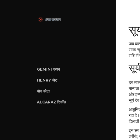
सू
जब बा
समय सू
राशि मे
सूर
GEMINI प्रश्न
HENRY चोट
हर साल 
मान्यता
योग कोटा
और इम्य
सूर्य द
ALCARAZ रिकॉर्ड
आधुनिक 
रहा है।
दिलाती 
इन सब ब
तरीके, 