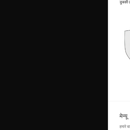
डुबकी ल
मेन्यू
हमारे बार