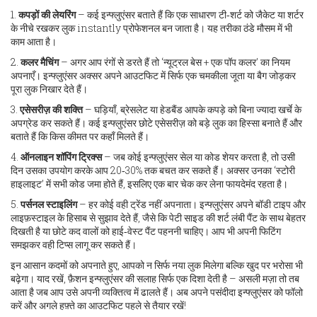
1.
कपड़ों की लेयरिंग
– कई इन्फ्लुएंसर बताते हैं कि एक साधारण टी‑शर्ट को जैकेट या शर्टर
के नीचे रखकर लुक instantly प्रोफेशनल बन जाता है। यह तरीका ठंडे मौसम में भी
काम आता है।
2.
कलर मैचिंग
– अगर आप रंगों से डरते हैं तो ‘न्यूट्रल बेस + एक पॉप कलर’ का नियम
अपनाएँ। इन्फ्लुएंसर अक्सर अपने आउटफिट में सिर्फ एक चमकीला जूता या बैग जोड़कर
पूरा लुक निखार देते हैं।
3.
एसेसरीज़ की शक्ति
– घड़ियाँ, ब्रेसलेट या हेडबैंड आपके कपड़े को बिना ज्यादा खर्चे के
अपग्रेड कर सकते हैं। कई इन्फ्लुएंसर छोटे एसेसरीज़ को बड़े लुक का हिस्सा बनाते हैं और
बताते हैं कि किस कीमत पर कहाँ मिलते हैं।
4.
ऑनलाइन शॉपिंग ट्रिक्स
– जब कोई इन्फ्लुएंसर सेल या कोड शेयर करता है, तो उसी
दिन उसका उपयोग करके आप 20‑30% तक बचत कर सकते हैं। अक्सर उनका ‘स्टोरी
हाइलाइट’ में सभी कोड जमा होते हैं, इसलिए एक बार चेक कर लेना फायदेमंद रहता है।
5.
पर्सनल स्टाइलिंग
– हर कोई वही ट्रेंड नहीं अपनाता। इन्फ्लुएंसर अपने बॉडी टाइप और
लाइफ़स्टाइल के हिसाब से सुझाव देते हैं, जैसे कि पेटी साइड की शर्ट लंबी पैंट के साथ बेहतर
दिखती है या छोटे कद वालों को हाई‑वेस्ट पैंट पहननी चाहिए। आप भी अपनी फिटिंग
समझकर वही टिप्स लागू कर सकते हैं।
इन आसान कदमों को अपनाते हुए, आपको न सिर्फ नया लुक मिलेगा बल्कि खुद पर भरोसा भी
बढ़ेगा। याद रखें, फ़ैशन इन्फ्लुएंसर की सलाह सिर्फ एक दिशा देती है – असली मज़ा तो तब
आता है जब आप उसे अपनी व्यक्तित्व में ढालते हैं। अब अपने पसंदीदा इन्फ्लुएंसर को फॉलो
करें और अगले हफ़्ते का आउटफिट पहले से तैयार रखें!