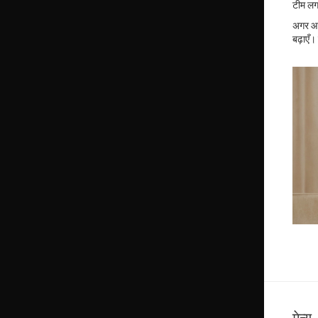
टीम लग
अगर आपक
बढ़ाएँ