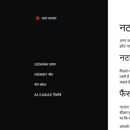
नट
अगर आप 
इवेंट य
नटव
GEMINI प्रश्न
पिछले म
HENRY चोट
लाती है
चाहते ह
योग कोटा
फैं
ALCARAZ रिकॉर्ड
नटवार क
बौछार ह
था कि व
आपको बस