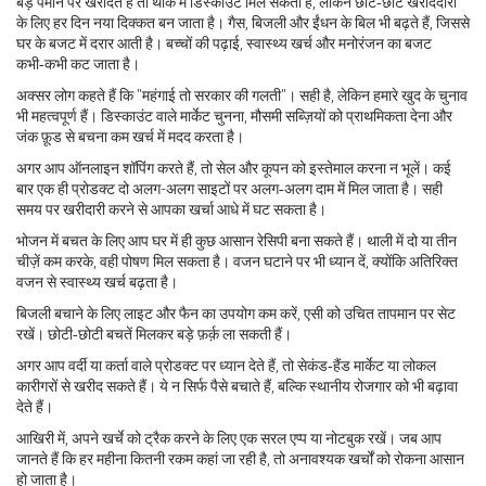
बड़े पैमाने पर खरीदते हैं तो थोक में डिस्काउंट मिल सकता है, लेकिन छोटे‑छोटे खरीददारों
के लिए हर दिन नया दिक्कत बन जाता है। गैस, बिजली और ईंधन के बिल भी बढ़ते हैं, जिससे
घर के बजट में दरार आती है। बच्चों की पढ़ाई, स्वास्थ्य खर्च और मनोरंजन का बजट
कभी‑कभी कट जाता है।
अक्सर लोग कहते हैं कि "महंगाई तो सरकार की गलती"। सही है, लेकिन हमारे खुद के चुनाव
भी महत्वपूर्ण हैं। डिस्काउंट वाले मार्केट चुनना, मौसमी सब्ज़ियों को प्राथमिकता देना और
जंक फ़ूड से बचना कम खर्च में मदद करता है।
अगर आप ऑनलाइन शॉपिंग करते हैं, तो सेल और कूपन को इस्तेमाल करना न भूलें। कई
बार एक ही प्रोडक्ट दो अलग-अलग साइटों पर अलग‑अलग दाम में मिल जाता है। सही
समय पर खरीदारी करने से आपका खर्चा आधे में घट सकता है।
भोजन में बचत के लिए आप घर में ही कुछ आसान रेसिपी बना सकते हैं। थाली में दो या तीन
चीज़ें कम करके, वही पोषण मिल सकता है। वजन घटाने पर भी ध्यान दें, क्योंकि अतिरिक्त
वजन से स्वास्थ्य खर्च बढ़ता है।
बिजली बचाने के लिए लाइट और फैन का उपयोग कम करें, एसी को उचित तापमान पर सेट
रखें। छोटी‑छोटी बचतें मिलकर बड़े फ़र्क़ ला सकती हैं।
अगर आप वर्दी या कर्ता वाले प्रोडक्ट पर ध्यान देते हैं, तो सेकंड‑हैंड मार्केट या लोकल
कारीगरों से खरीद सकते हैं। ये न सिर्फ पैसे बचाते हैं, बल्कि स्थानीय रोजगार को भी बढ़ावा
देते हैं।
आखिरी में, अपने खर्चे को ट्रैक करने के लिए एक सरल एप्प या नोटबुक रखें। जब आप
जानते हैं कि हर महीना कितनी रकम कहां जा रही है, तो अनावश्यक खर्चों को रोकना आसान
हो जाता है।