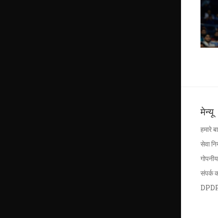
मेन्यू
हमारे बार
सेवा न
गोपनीय
संपर्क क
DPD