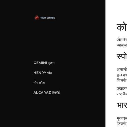
को
खेल देख
न्यायाल
स्प
GEMINI प्रश्न
आसानी स
HENRY चोट
कुछ हफ्
जिससे स
योग कोटा
उदाहरण 
ALCARAZ रिकॉर्ड
राष्ट्र
भार
भूतकाल 
जिससे ट