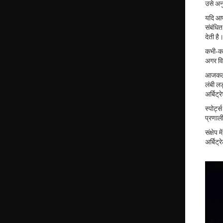
उसे अन
यदि आप
संबंधित
देती है
कभी‑कभी
अगर विव
आजकल कई
लंबी ल
अर्बिट्
स्पोर्ट
प्रणाल
संक्षेप
अर्बिट्र