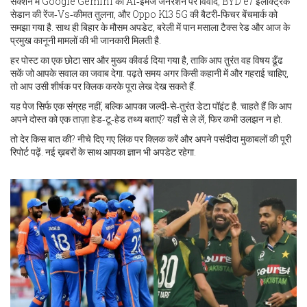
सेक्शन में Google Gemini की AI‑इमेज जनरेशन पर विवाद, BYD e7 इलेक्ट्रिक
सेडान की रेंज‑Vs‑कीमत तुलना, और Oppo K13 5G की बैटरी‑फिचर बेंचमार्क को
समझा गया है. साथ ही बिहार के मौसम अपडेट, बरेली में पान मसाला टैक्स रेड और आज के
प्रमुख कानूनी मामलों की भी जानकारी मिलती है.
हर पोस्ट का एक छोटा सार और मुख्य कीवर्ड दिया गया है, ताकि आप तुरंत वह विषय ढूँढ
सकें जो आपके सवाल का जवाब देगा. पढ़ते समय अगर किसी कहानी में और गहराई चाहिए,
तो आप उसी शीर्षक पर क्लिक करके पूरा लेख देख सकते हैं.
यह पेज सिर्फ एक संग्रह नहीं, बल्कि आपका जल्दी‑से‑तुरंत डेटा पॉइंट है. चाहते हैं कि आप
अपने दोस्त को एक ताज़ा हेड‑टू‑हेड तथ्य बताएं? यहाँ से ले लें, फिर कभी उलझन न हो.
तो देर किस बात की? नीचे दिए गए लिंक पर क्लिक करें और अपने पसंदीदा मुकाबलों की पूरी
रिपोर्ट पढ़ें. नई ख़बरों के साथ आपका ज्ञान भी अपडेट रहेगा.