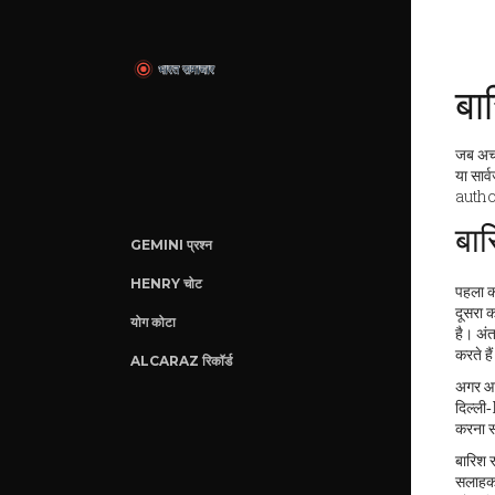
बा
जब अचा
या सार
autho
बार
GEMINI प्रश्न
HENRY चोट
पहला क
दूसरा 
योग कोटा
है। अंत
करते है
ALCARAZ रिकॉर्ड
अगर 
दिल्ली‑
करना स
बारिश 
सलाहकार