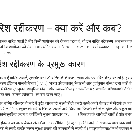
रिश रद्दीकरण – क्या करें और कब?
नक बारिश आती है और किसी आयोजन को रोकना पड़ता है, तो इसे
बारिश रद्दीकरण
,
अचानक या पूर
्वजनिक आयोजन को रोकना या स्थगित करना
. Also known as
वर्षा रुकावट
, it typical
rities.
िश रद्दीकरण के प्रमुख कारण
ारण है
बारिश अलर्ट
,
एक चेतावनी जो बारिश की तीव्रता, समय और प्रभावित क्षेत्र बताती है
. इसक
कारण
इंडियन मौसमी विभाग (IMD)
,
भारत की जलवायू निगरानी और पूर्वानुमान संस्था
द्वारा जारी ड
 में
मौसम पूर्वानुमान
,
आधुनिक मॉडल और रडार‑सैटेलाइट तकनीक पर आधारित भविष्यवाणी विधि
क
ं कि कब "बारिश रद्दीकरण" का दांव खेला जाए।
आप
बारिश रद्दीकरण
के बारे में तुरंत जानकारी चाहते हैं तो सबसे पहले अपने मोबाइल में मौसमी एप य
NCR में 2 अक्टूबर को भारी बारिश का अलर्ट जारी किया था, जिससे कई खेल‑इवेंट और स्कूल की यहा
बसे सुरक्षित कदम है, क्योंकि ये सूचना आमतौर पर 30‑60 मिनट पहले जारी की जाती है और वास्
रद्दीकरण का असर केवल खेल‑मैदान तक सीमित नहीं रहता। खेती‑बाड़ी में अचानक अत्यधिक वर्ष
ों से संपर्क करके फसल सुरक्षा उपायों की जानकारी ले सकते हैं। यात्रा योजनाओं में भी बदलाव ज