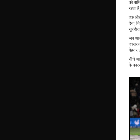
को बाधि
रहता ह
एक और म
देना, न
सुरक्षि
जब आप 
एक्सरस
बेहतर उ
नीचे आप
के कार