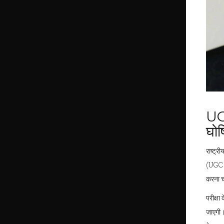
UGC
घोष
राष्ट्र
(UGC NE
करना चा
परीक्ष
जाएगी।