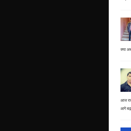
क्या अब
आज रात
आगे बढ़