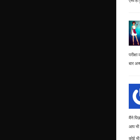
ऐसा ही
परीक्ष
बार अच्
मैंने 
आप भी 
कोई भी 