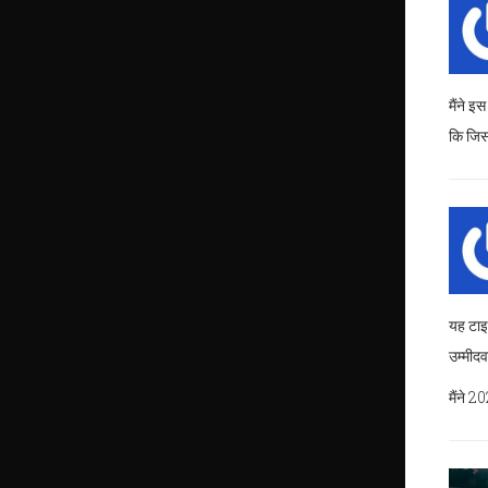
मैंने इ
कि जिसक
यह टाइ
उम्मीदव
मैंने 