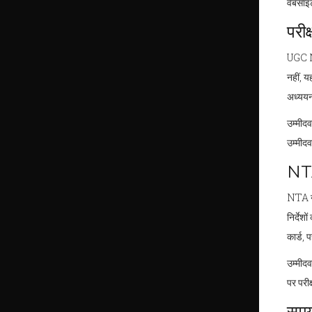
वेबसाइट
परीक
UGC NE
नहीं, य
अध्ययन 
उम्मीद
उम्मीद
NTA 
NTA ने
निर्देश
कार्ड, 
उम्मीदव
पर परीक
समय