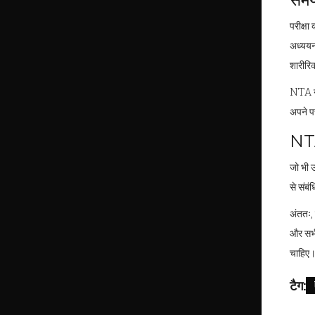
परीक्षा
अध्ययन 
शारीरिक
NTA ने 
अपने पर
NTA
जो भी 
से संबं
अंततः, 
और सभी
चाहिए
टैग: