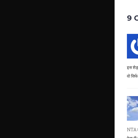
9 
इस शेड्
वो सिर्
NTA का 