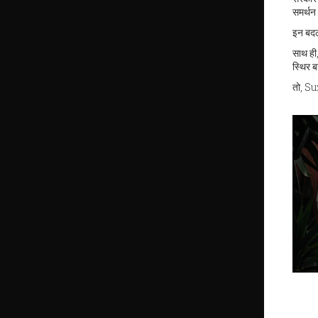
समर्थन द
इन बदला
साथ ही
स्थिर ब
तो, Suz