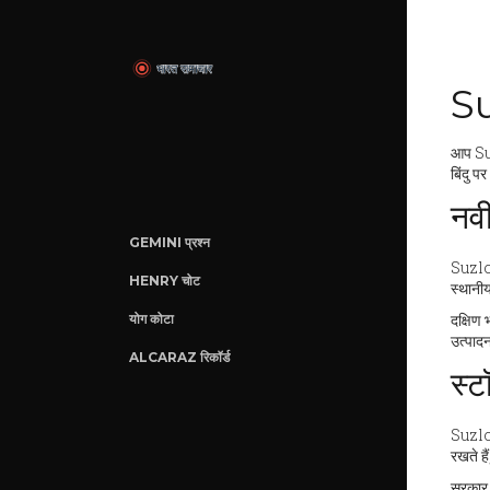
Su
आप Suzl
बिंदु प
नवी
GEMINI प्रश्न
Suzlon 
HENRY चोट
स्थानीय
दक्षिण
योग कोटा
उत्पाद
ALCARAZ रिकॉर्ड
स्ट
Suzlon 
रखते है
सरकार न