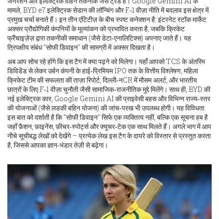
जेनरेशन और इलेक्ट्रिक वाहन तकनीक जैसे ट्रेंड
है। Google Gemini AI के
मामले, BYD e7 इलेक्ट्रिक सेडान की लॉन्चिंग और F‑1 वीज़ा नीति में बदलाव इस क्षेत्र में
प्रमुख चर्चा बनाते हैं। इन तीन एंटिटीज़ के बीच स्पष्ट कनेक्शन है: इंटरनेट स्टॉक मार्केट
अक्सर प्रौद्योगिकी कंपनियों के मूल्यांकन को प्रभावित करता है, जबकि क्रिकेट
फ्रैंचाइज़ेज़ द्वारा तकनीकी समाधान (जैसे डेटा‑एनालिटिक्स) अपनाए जाते हैं। यह
त्रिपक्षीय संबंध "सोफी डिवाइन" की सामग्री में अक्सर दिखता है।
अब आप सोच रहे होंगे कि इस टैग में क्या पढ़ने को मिलेगा। यहाँ आपको TCS के अंतरिम
डिविडेंड से लेकर उर्बन कंपनी के हाई‑प्रिमियम IPO तक के वित्तीय विश्लेषण, महिला
क्रिकेट टीम की सफलता की ताज़ा रिपोर्ट, दिल्ली‑नCR में मौसम अलर्ट, और भारतीय
छात्रों के लिए F‑1 वीज़ा चुनौती जैसी सामाजिक‑राजनीतिक मुद्दे मिलेंगे। साथ ही, BYD की
नई इलेक्ट्रिक कार, Google Gemini AI की प्राइवेसी बहस और विभिन्न राज्य‑स्तर
की योजनाओं (जैसे लडकी बहिन योजना) की जांच‑परख भी उपलब्ध होगी। यह विविधता
इस बात को दर्शाती है कि "सोफी डिवाइन" सिर्फ एक व्यक्तित्व नहीं, बल्कि एक सूचना हब है
जहाँ फ़ैशन, फ़ाइनेंस, फ़ीचर‑स्पोर्ट्स और फ़्यूचर‑टेक एक साथ मिलते हैं। अगले भाग में आप
नीचे सूचीबद्ध लेखों को देखेंगे – प्रत्येक लेख इस टैग के दायरे को विस्तार से प्रस्तुत करता
है, जिससे आपका ज्ञान‑भंडार तेज़ी से बढ़ेगा।