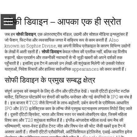
सोफी डिवाइन – आपका एक ही स्रोत
जब हम
सोफी डिवाइन
,
एक अंतरराष्ट्रीय मॉडल, उद्यमी और सोशल मीडिया इन्फ्लुएंसर हैं
जो फैशन, फिटनेस और व्यवसायिक जगत में सक्रिय रूप से काम करती हैं
. Also
known as
Sophie Divine
, वह अपनी विविध प्रोफ़ाइल के कारण विभिन्न उद्योगों
के लेखों में आती रहती हैं।
सोफी डिवाइन
केवल ग्लैमर की प्रतीक नहीं, बल्कि वह वित्तीय
रुझानों, खेल प्रदर्शन और तकनीकी नवाचारों से भी जुड़ी खबरों को अपने दर्शकों तक
पहुँचाती है। इसलिए इस टैग में आपको उन लेखों‑की श्रृंखला मिलेगी जो उसकी पेशेवर
यात्राओं, निवेश विचारों और हालिया सार्वजनिक appearances को कवर करती हैं।
सोफी डिवाइन के प्रमुख सम्बद्ध क्षेत्र
संपूर्ण अनुभव को समझने के लिए दो‑तीन और एंटिटीज़ देखें। पहली एंटिटी
इंटरनेट स्टॉक
मार्केट
,
डिजिटल प्लेटफ़ॉर्म पर शेयरों की खरीद‑फरोख्त और नई कंपनियों के IPO का मंच है
है। इस बाजार में TCS जैसे दिग्गजों के लाभ‑बढ़ोतरी, उर्बन कंपनी के प्रीमियम‑आधारित
IPO और BYD इलेक्ट्रिक कार के लॉन्च जैसे प्रमुख घटनाक्रम लगातार रिपोर्ट किए जाते
हैं। दूसरी एंटिटी
क्रिकेट
,
भारत और विश्व स्तर पर सबसे लोकप्रिय खेल, जिसमें महिला
विश्व कप और T20 श्रृंखला शामिल हैं
है। इंग्लैंड‑बांग्लादेश महिला वर्ल्ड कप मैच की
भविष्यवाणी, भारत‑वेस्ट इंडीज़ टेस्ट जीत और रिषभ पंत की चोट जैसी खबरें इस टैग में
अक्सर आती हैं। तीसरी एंटिटी
प्रौद्योगिकी
,
आर्टिफिशियल इंटेलिजेंस, एआई‑आधारित इमेज