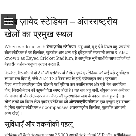
शेख ज़ायेद स्टेडियम – अंतरराष्ट्रीय
खेलों का प्रमुख स्थल
When working with
शेख ज़ायेद स्टेडियम
,
अबू धाबी, यू ए ई में स्थित बहु‑उपयोगी
खेल स्टेडियम है जो क्रिकेट, फुटबॉल और अन्य बड़े इवेंट्स की मेजबानी करता है
. Also
known as
Zayed Cricket Stadium
, it
आधुनिक सुविधाओं के साथ दर्शकों को
बेहतरीन दर्शक‑अनुभव प्रदान करता है
.
क्रिकेट
,
बैट‑बॉल से दो टीमों की प्रतिस्पर्धा
ने शेख ज़ायेद स्टेडियम को कई बड़े टूर्नामेंट्स
का घर बना दिया है, जैसे 2024 T20 विश्व कप के हाई‑प्रोफ़ाइल मैच।
फुटबॉल
,
विश्व‑व्यापी लोकप्रिय टीम‑खेल
ने यहाँ एशिया कप क्वालिफायर और प्री‑मैच आयोजित
किए, जिससे मैदान की बहुपयोगिता स्पष्ट होती है। यह सब
अबू धाबी
,
संयुक्त अरब अमीरात
की राजधानी और खेल‑उत्सव का केंद्र
की भू‑स्थानिक लाभ के कारण संभव हुआ है। इन
तीनों तत्वों का मिलन शेख ज़ायेद स्टेडियम को
अंतरराष्ट्रीय खेल
का एक प्रमुख हब बनाता
है (शेख ज़ायेद स्टेडियम encompasses अंतरराष्ट्रीय क्रिकेट, फुटबॉल और कई
अन्य खेल)।
सुविधाएँ और तकनीकी पहलू
स्टेडियम की बैठने की क्षमता लगभग 25,000 दर्शकों की है, जिसमें VIP लॉज, प्रीमिकियम