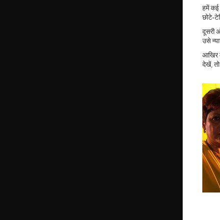
हमें क
छोटे‑ट
दूसरी ओ
उसे न्य
आखिर म
देखें, 