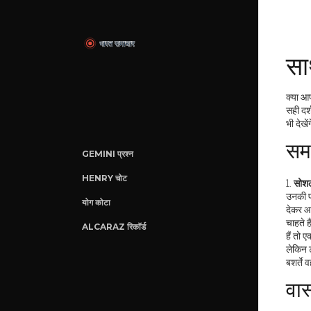
सा
क्या आप
सही दर
भी देखे
सम
GEMINI प्रश्न
HENRY चोट
1.
सोशल
उनकी प
योग कोटा
देकर आप
चाहते ह
ALCARAZ रिकॉर्ड
हैं तो 
लेकिन ट
बशर्ते 
वा