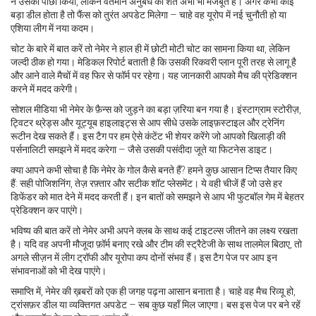
ने उसका पीछा किया, लेकिन वर्तमान अनुबंध की शर्तें अभी भी मजबूत हैं। अगर कभी कोई
बड़ा डील होता है तो फैंस को तुरंत अपडेट मिलेगा – चाहे वह यूरोप में नई चुनौती हो या
एशिया लीग में नया कदम।
चोट के बारे में बात करें तो नेमेर ने हाल ही में छोटी मोटी चोट का सामना किया था, लेकिन
जल्दी ठीक हो गया। मेडिकल रिपोर्ट बताती है कि उसकी रिकवरी प्लान पूरी तरह से लागू है
और आने वाले मैचों में वह फिर से फॉर्म पर रहेगा। यह जानकारी आपको मैच की प्रेडिक्शन
करने में मदद करेगी।
सोशल मीडिया भी नेमेर के फ़ैन्स को जुड़ने का बड़ा ज़रिया बन गया है। इंस्टाग्राम स्टोरीज़,
ट्विटर थ्रेड्स और यूट्यूब हाइलाइट्स से आप सीधे उसके लाइफ़स्टाइल और ट्रेनिंग
रूटीन देख सकते हैं। इस टैग पर हम ऐसे कंटेंट भी शेयर करेंगे जो आपको खिलाड़ी की
पर्सनालिटी समझने में मदद करेगा – जैसे उसकी पसंदीदा जूते या फिटनेस डाइट।
क्या आपने कभी सोचा है कि नेमेर के गोल कैसे बनते हैं? हमने कुछ आसान टिप्स तैयार किए
हैं: सही पोजिशनिंग, तेज़ रफ़्तार और सटीक शॉट प्लेसमेंट। ये वही चीजें हैं जो उसे हर
डिफेंडर को मात देने में मदद करती हैं। इन बातों को समझने से आप भी फुटबॉल गेम में बेहतर
प्रेडिक्शन कर पाएंगे।
भविष्य की बात करें तो नेमेर अभी अपने क्लब के साथ कई टाइटल्स जीतने का लक्ष्य रखता
है। यदि वह अपनी मौजूदा फ़ॉर्म बनाए रखे और टीम की स्ट्रैटेजी के साथ तालमेल बिठाए, तो
अगले सीज़न में लीग ट्रॉफी और यूरोपा कप दोनों संभव हैं। इस टैग पेज पर आप इन
संभावनाओं को भी देख पाएंगे।
समाप्ति में, नेमेर की ख़बरों को एक ही जगह पढ़ना आसान बनाता है। चाहे वह मैच रिव्यू हो,
ट्रांसफ़र डील या व्यक्तिगत अपडेट – सब कुछ यहाँ मिल जाएगा। बस इस पेज पर बने रहें