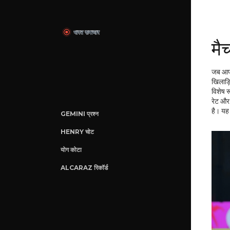
मै
जब आ
खिलाड़ि
विशेष र
रेट और
है। यह 
GEMINI प्रश्न
HENRY चोट
योग कोटा
ALCARAZ रिकॉर्ड