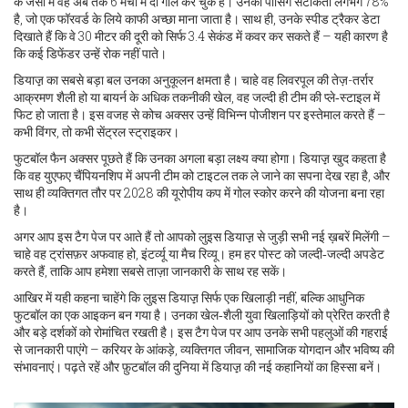
के जर्सी में वह अब तक 6 मैचों में दो गोल कर चुके हैं। उनका पासिंग सटीकता लगभग 78%
है, जो एक फॉरवर्ड के लिये काफी अच्छा माना जाता है। साथ ही, उनके स्पीड ट्रैकर डेटा
दिखाते हैं कि वे 30 मीटर की दूरी को सिर्फ 3.4 सेकंड में कवर कर सकते हैं – यही कारण है
कि कई डिफेंडर उन्हें रोक नहीं पाते।
डियाज़़ का सबसे बड़ा बल उनका अनुकूलन क्षमता है। चाहे वह लिवरपूल की तेज़-तर्रार
आक्रमण शैली हो या बायर्न के अधिक तकनीकी खेल, वह जल्दी ही टीम की प्ले‑स्टाइल में
फिट हो जाता है। इस वजह से कोच अक्सर उन्हें विभिन्न पोजीशन पर इस्तेमाल करते हैं –
कभी विंगर, तो कभी सेंट्रल स्ट्राइकर।
फुटबॉल फैन अक्सर पूछते हैं कि उनका अगला बड़ा लक्ष्य क्या होगा। डियाज़़ खुद कहता है
कि वह युएफए चैंपियनशिप में अपनी टीम को टाइटल तक ले जाने का सपना देख रहा है, और
साथ ही व्यक्तिगत तौर पर 2028 की यूरोपीय कप में गोल स्कोर करने की योजना बना रहा
है।
अगर आप इस टैग पेज पर आते हैं तो आपको लुइस डियाज़़ से जुड़ी सभी नई ख़बरें मिलेंगी –
चाहे वह ट्रांसफ़र अफवाह हो, इंटर्व्यू या मैच रिव्यू। हम हर पोस्ट को जल्दी‑जल्दी अपडेट
करते हैं, ताकि आप हमेशा सबसे ताज़ा जानकारी के साथ रह सकें।
आखिर में यही कहना चाहेंगे कि लुइस डियाज़़ सिर्फ एक खिलाड़ी नहीं, बल्कि आधुनिक
फुटबॉल का एक आइकन बन गया है। उनका खेल‑शैली युवा खिलाड़ियों को प्रेरित करती है
और बड़े दर्शकों को रोमांचित रखती है। इस टैग पेज पर आप उनके सभी पहलुओं की गहराई
से जानकारी पाएंगे – करियर के आंकड़े, व्यक्तिगत जीवन, सामाजिक योगदान और भविष्य की
संभावनाएं। पढ़ते रहें और फ़ुटबॉल की दुनिया में डियाज़़ की नई कहानियों का हिस्सा बनें।