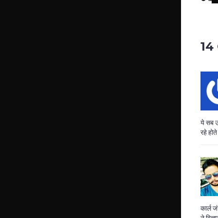
14
ये सब उ
रहे होते
कार्ल ज
ने विज्