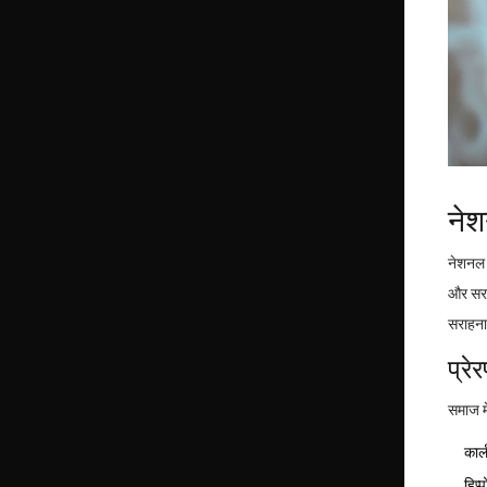
नेश
नेशनल ड
और सराह
सराहना
प्रे
समाज मे
कार्
हिप्