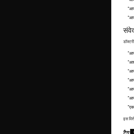
"आप
"आप
संव
डॉक्टरी
"आप
"आश
"आपक
"आपक
"आप
"आप
"एक 
इस विश
टैग: