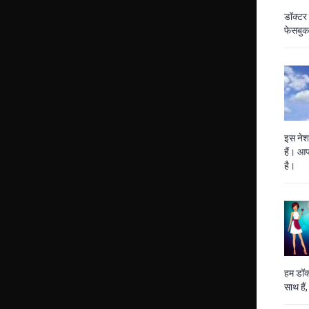
डॉक्टर 
फेसबुक 
इस नेशन
हैं। आप
है।
हम डॉक
साथ है