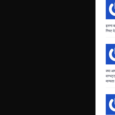
इतना बह
गिफ्ट 
क्या आप
वाग्भट्
मान्यता