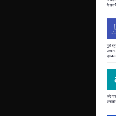
ये सब 
मुझे बह
सम्मान 
शुभकाम
अरे यार
असली स