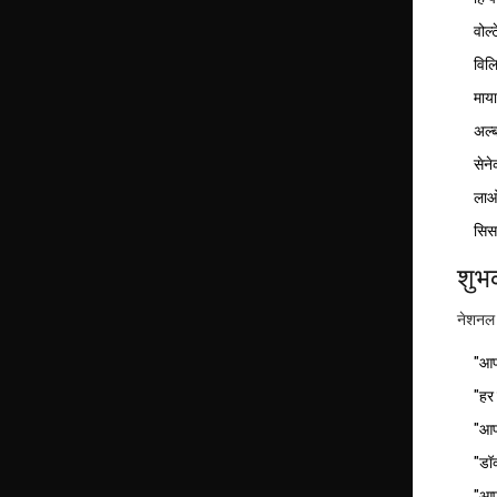
वोल्
विल
माया
अल्ब
सेने
लाओ 
सिसर
शुभ
नेशनल 
"आप
"हर 
"आपक
"डॉ
"आप 