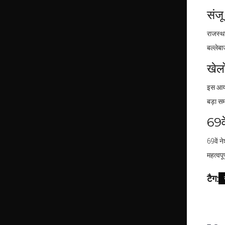
संजू
राजस्था
बल्लेबा
खेलो
इस आयो
बड़ा स
69व
69वें न
महत्वपू
टैग: