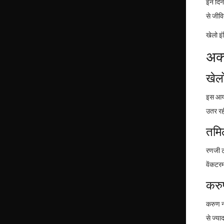
इन दिनो
से जीवि
खेलो इं
अक्
खेलो
इस आयोज
उतर रह
तमि
रणजी ट्
वेंकटर
करुण
करुण ना
से ज्या