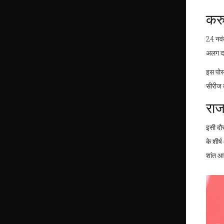
करु
24 नवं
अलग दर्
इस पोस्
सीरीज क
राज
इसी दौ
के शीर्
शांत आत