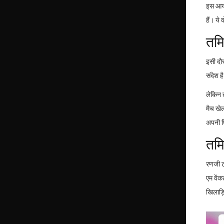
इस आयोज
हैं। ये
तमि
इसी दौ
संदेश ह
लेकिन 
मैच खे
अपनी प
तमि
रणजी ट्
एम वेंक
खिलाड़ि