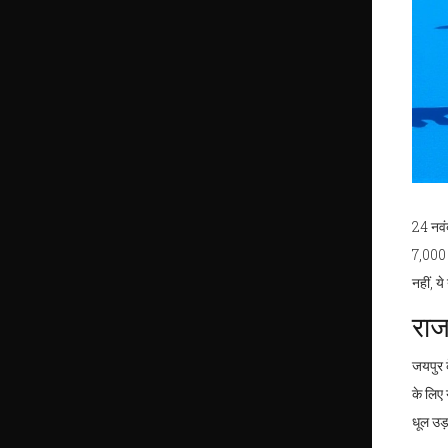
24 नवंब
7,000 
नहीं, य
राज
जयपुर 
के लिए 
धूल उड़