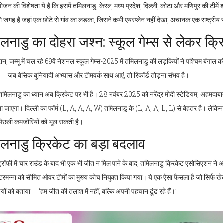
न की विशेषता ये है कि इसमें तमिलनाडु, केरल, मध्य प्रदेश, दिल्ली, कोटा और मणिपुर की टीमें 
 वो जगह है जहां एक छोटे से गांव का लड़का, जिसने कभी एयरप्लेन नहीं देखा, अचानक एक राष्ट्रीय 
लनाडु का दोहरा जश्न: स्कूल गेम्स से लेकर क्
रान,
जम्मू
में चल रहे
69वें नेशनल स्कूल गेम्स-2025
में तमिलनाडु की लड़कियों ने पश्चिम बंगाल 
ै — जब बेसिक बुनियादी अभ्यास और टीमवर्क साथ आएं, तो रिकॉर्ड तोड़ना संभव है।
तमिलनाडु का ध्यान अब क्रिकेट पर भी है। 28 नवंबर 2025 को
नरेंद्र मोदी स्टेडियम, अहमदाब
ला जाएगा। दिल्ली का फॉर्म (L, A, A, A, W) तमिलनाडु के (L, A, A, L, L) से बेहतर है। लेक
िछली कमजोरियों को भूल सकती है।
लनाडु क्रिकेट का बड़ा बदलाव
रॉफी में चार राउंड के बाद भी एक भी जीत न मिल पाने के बाद,
तमिलनाडु क्रिकेट एसोसिएशन
ने अ
टरमन्ना
को सीमित ओवर टीमों का मुख्य कोच नियुक्त किया गया। ये एक ऐसा फैसला है जो सिर्फ खेल 
यों को बताया — ‘हम जीत की तलाश में नहीं, बल्कि अपनी पहचान ढूंढ रहे हैं।’